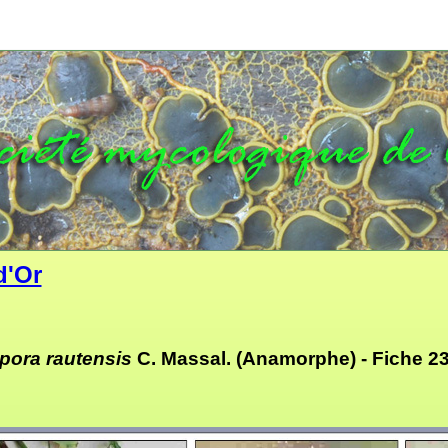
d'Or
pora rautensis
C. Massal. (Anamorphe) -
Fiche 2