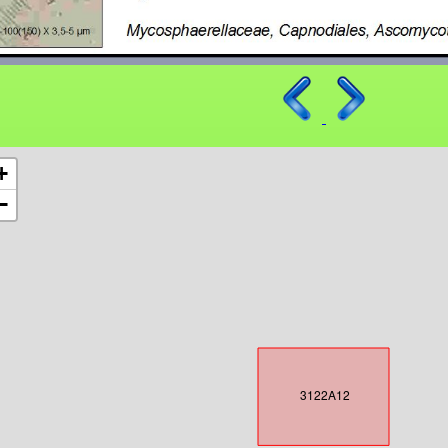
+
−
3122A12