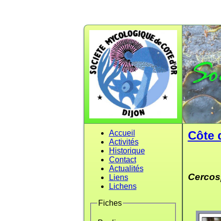
Accueil
Côte 
Activités
Historique
Contact
Actualités
Cercos
Liens
Lichens
Fiches