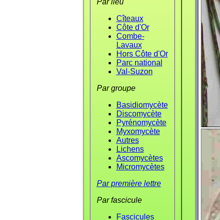
Par lieu
Cîteaux
Côte d'Or
Combe-
Lavaux
Hors Côte d'Or
Parc national
Val-Suzon
Par groupe
Basidiomycète
Discomycète
Pyrénomycète
Myxomycète
Autres
Lichens
Ascomycètes
Micromycètes
Par première lettre
Par fascicule
Fascicules