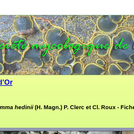
d'Or
omma hedinii
(H. Magn.) P. Clerc et Cl. Roux -
Fich