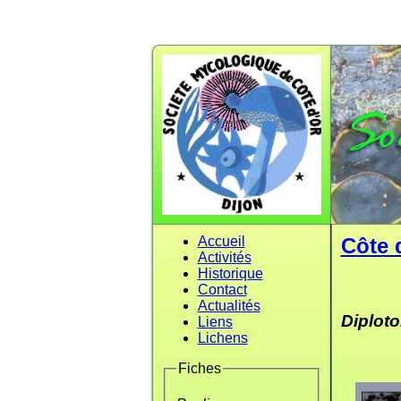
Accueil
Côte 
Activités
Historique
Contact
Actualités
Diplot
Liens
Lichens
Fiches