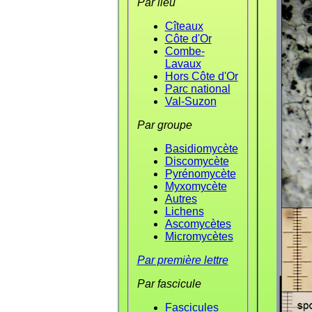
Par lieu
Cîteaux
Côte d'Or
Combe-
Lavaux
Hors Côte d'Or
Parc national
Val-Suzon
Par groupe
Basidiomycète
Discomycète
Pyrénomycète
Myxomycète
Autres
Lichens
Ascomycètes
Micromycètes
Par première lettre
Par fascicule
Fascicules