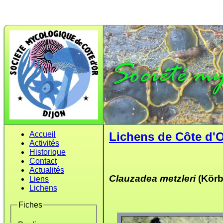
Accueil
Lichens de Côte d'
Activités
Historique
Contact
Actualités
Clauzadea metzleri
(Körb
Liens
Lichens
Fiches