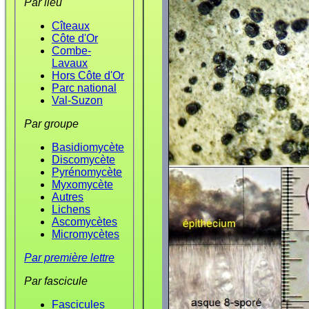
Par lieu
Cîteaux
Côte d'Or
Combe-
Lavaux
Hors Côte d'Or
Parc national
Val-Suzon
Par groupe
Basidiomycète
Discomycète
Pyrénomycète
Myxomycète
Autres
Lichens
Ascomycètes
Micromycètes
Par première lettre
Par fascicule
Fascicules