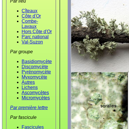
Par lieu
Cîteaux
Côte d'Or
Combe-
Lavaux
Hors Côte d'Or
Parc national
Val-Suzon
Par groupe
Basidiomycète
Discomycète
Pyrénomycète
Myxomycète
Autres
Lichens
Ascomycètes
Micromycètes
Par première lettre
Par fascicule
Fascicules