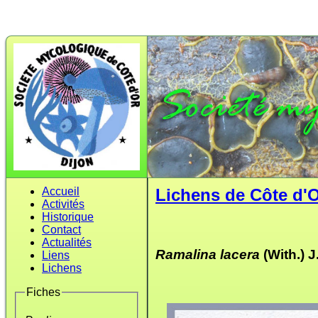
Accueil
Lichens de Côte d'
Activités
Historique
Contact
Actualités
Ramalina lacera
(With.) 
Liens
Lichens
Fiches