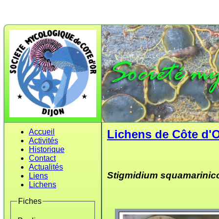
Accueil
Lichens de Côte d'
Activités
Historique
Contact
Actualités
Stigmidium squamarinic
Liens
Lichens
Fiches