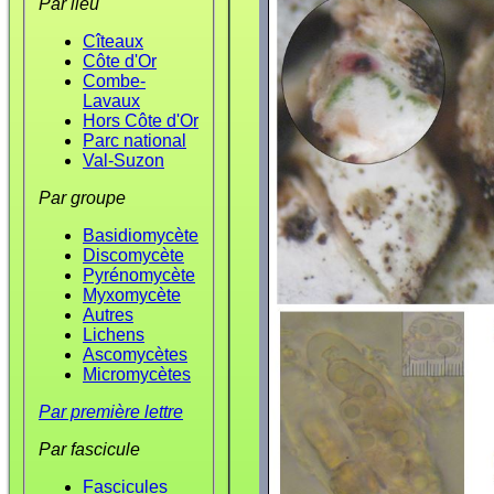
Par lieu
Cîteaux
Côte d'Or
Combe-
Lavaux
Hors Côte d'Or
Parc national
Val-Suzon
Par groupe
Basidiomycète
Discomycète
Pyrénomycète
Myxomycète
Autres
Lichens
Ascomycètes
Micromycètes
Par première lettre
Par fascicule
Fascicules