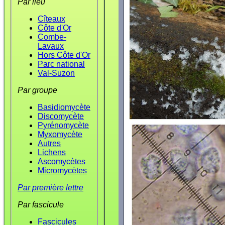
Par lieu
Cîteaux
Côte d'Or
Combe-
Lavaux
Hors Côte d'Or
Parc national
Val-Suzon
Par groupe
Basidiomycète
Discomycète
Pyrénomycète
Myxomycète
Autres
Lichens
Ascomycètes
Micromycètes
Par première lettre
Par fascicule
Fascicules