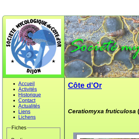
Accueil
Côte d'Or
Activités
Historique
Contact
Actualités
Ceratiomyxa fruticulosa
Liens
Lichens
Fiches