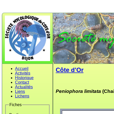
Accueil
Côte d'Or
Activités
Historique
Contact
Actualités
Peniophora limitata
(Chai
Liens
Lichens
Fiches