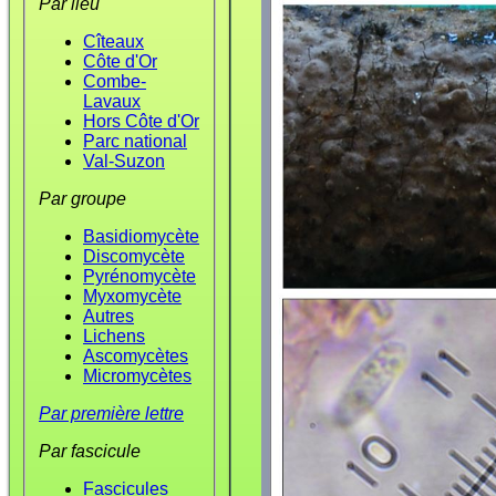
Par lieu
Cîteaux
Côte d'Or
Combe-
Lavaux
Hors Côte d'Or
Parc national
Val-Suzon
Par groupe
Basidiomycète
Discomycète
Pyrénomycète
Myxomycète
Autres
Lichens
Ascomycètes
Micromycètes
Par première lettre
Par fascicule
Fascicules