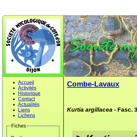
Accueil
Combe-Lavaux
Activités
Historique
Contact
Actualités
Kurtia argillacea
- Fasc. 
Liens
Lichens
Fiches