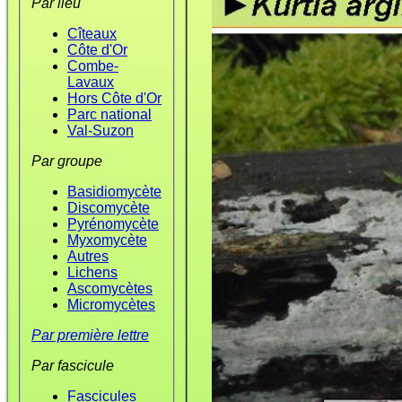
Par lieu
Cîteaux
Côte d'Or
Combe-
Lavaux
Hors Côte d'Or
Parc national
Val-Suzon
Par groupe
Basidiomycète
Discomycète
Pyrénomycète
Myxomycète
Autres
Lichens
Ascomycètes
Micromycètes
Par première lettre
Par fascicule
Fascicules