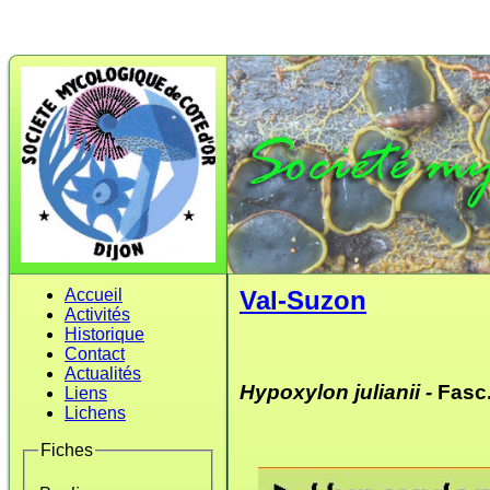
Accueil
Val-Suzon
Activités
Historique
Contact
Actualités
Hypoxylon julianii -
Fasc.
Liens
Lichens
Fiches