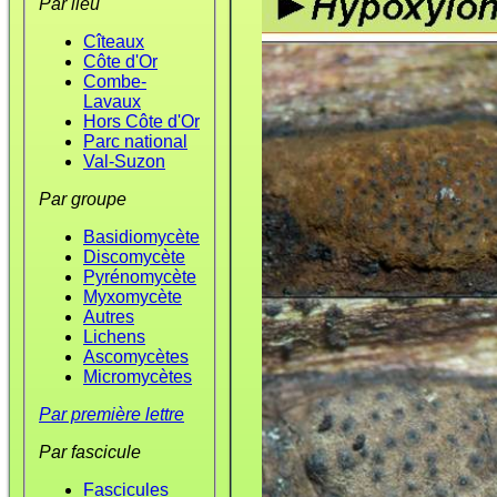
Par lieu
Cîteaux
Côte d'Or
Combe-
Lavaux
Hors Côte d'Or
Parc national
Val-Suzon
Par groupe
Basidiomycète
Discomycète
Pyrénomycète
Myxomycète
Autres
Lichens
Ascomycètes
Micromycètes
Par première lettre
Par fascicule
Fascicules