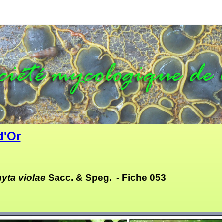
d'Or
yta violae
Sacc. & Speg. -
Fiche 053