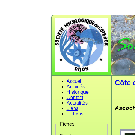
Accueil
Côte 
Activités
Historique
Contact
Actualités
Ascoch
Liens
Lichens
Fiches