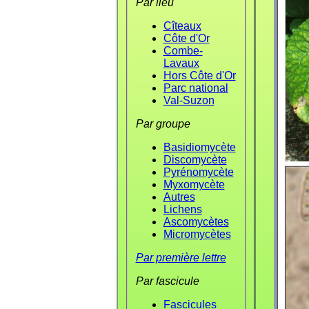
Par lieu
Cîteaux
Côte d'Or
Combe-
Lavaux
Hors Côte d'Or
Parc national
Val-Suzon
Par groupe
Basidiomycète
Discomycète
Pyrénomycète
Myxomycète
Autres
Lichens
Ascomycètes
Micromycètes
Par première lettre
Par fascicule
Fascicules