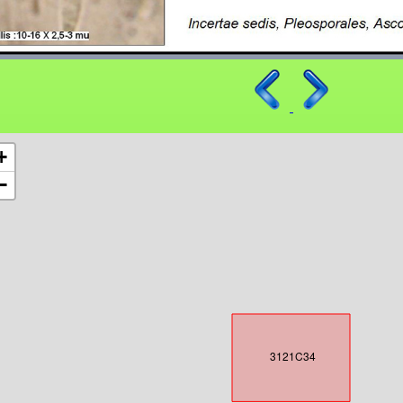
+
−
3121C34