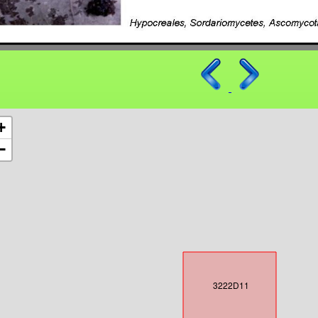
+
−
3222D11