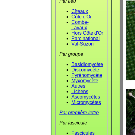
Par lieu
Cîteaux
Côte d'Or
Combe-
Lavaux
Hors Côte d'Or
Parc national
Val-Suzon
Par groupe
Basidiomycète
Discomycète
Pyrénomycète
Myxomycète
Autres
Lichens
Ascomycètes
Micromycètes
Par première lettre
Par fascicule
Fascicules