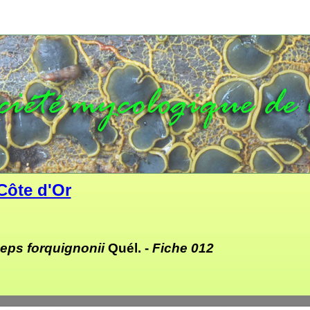
Côte d'Or
eps forquignonii
Quél. -
Fiche 012