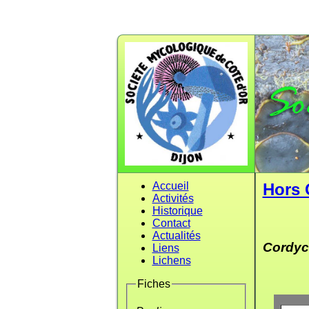
Accueil
Hors 
Activités
Historique
Contact
Actualités
Cordyc
Liens
Lichens
Fiches