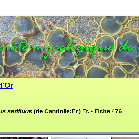
d'Or
us serifluus
(de Candolle:Fr.) Fr. -
Fiche 476