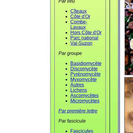
Par lieu
Cîteaux
Côte d'Or
Combe-
Lavaux
Hors Côte d'Or
Parc national
Val-Suzon
Par groupe
Basidiomycète
Discomycète
Pyrénomycète
Myxomycète
Autres
Lichens
Ascomycètes
Micromycètes
Par première lettre
Par fascicule
Fascicules