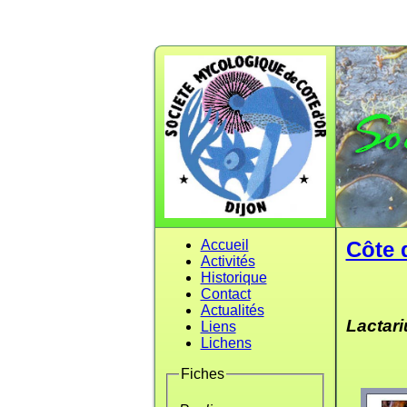
Accueil
Côte 
Activités
Historique
Contact
Actualités
Lactari
Liens
Lichens
Fiches