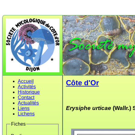
Accueil
Côte d'Or
Activités
Historique
Contact
Actualités
Erysiphe urticae
(Wallr.)
Liens
Lichens
Fiches