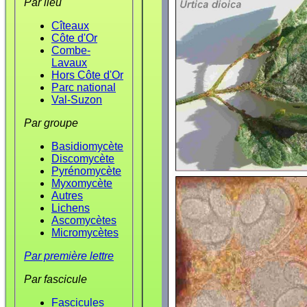
Par lieu
Cîteaux
Côte d'Or
Combe-
Lavaux
Hors Côte d'Or
Parc national
Val-Suzon
Par groupe
Basidiomycète
Discomycète
Pyrénomycète
Myxomycète
Autres
Lichens
Ascomycètes
Micromycètes
Par première lettre
Par fascicule
Fascicules