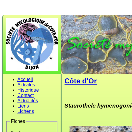
Accueil
Côte d'Or
Activités
Historique
Contact
Actualités
Staurothele hymenogoni
Liens
Lichens
Fiches