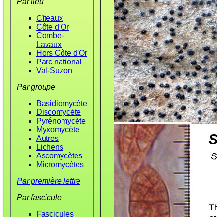
Par lieu
Cîteaux
Côte d'Or
Combe-
Lavaux
Hors Côte d'Or
Parc national
Val-Suzon
Par groupe
Basidiomycète
Discomycète
Pyrénomycète
Myxomycète
Autres
Lichens
Ascomycètes
Micromycètes
Par première lettre
Par fascicule
Fascicules