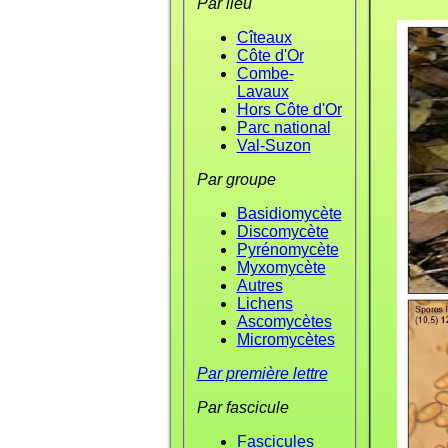
Par lieu
Cîteaux
Côte d'Or
Combe-
Lavaux
Hors Côte d'Or
Parc national
Val-Suzon
Par groupe
Basidiomycète
Discomycète
Pyrénomycète
Myxomycète
Autres
Lichens
Ascomycètes
Micromycètes
Par première lettre
Par fascicule
Fascicules