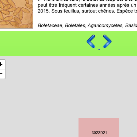
+
−
3022D21