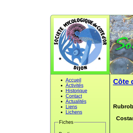
Accueil
Côte 
Activités
Historique
Contact
Actualités
Rubrobo
Liens
Lichens
Costanz
Fiches