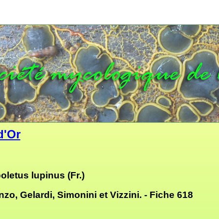
d'Or
letus lupinus (Fr.)
o, Gelardi, Simonini et Vizzini. - Fiche 618