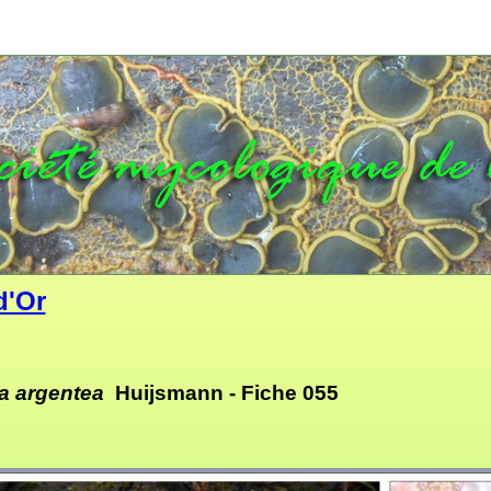
d'Or
a argentea
Huijsmann -
Fiche 055