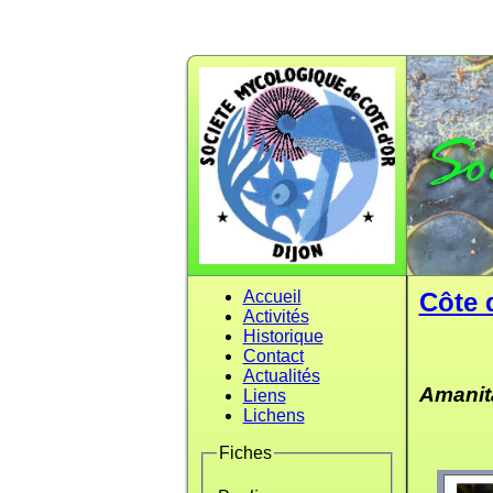
Accueil
Côte 
Activités
Historique
Contact
Actualités
Amanit
Liens
Lichens
Fiches