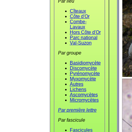
Par lieu
Cîteaux
Côte d'Or
Combe-
Lavaux
Hors Côte d'Or
Parc national
Val-Suzon
Par groupe
Basidiomycète
Discomycète
Pyrénomycète
Myxomycète
Autres
Lichens
Ascomycètes
Micromycètes
Par première lettre
Par fascicule
Fascicules