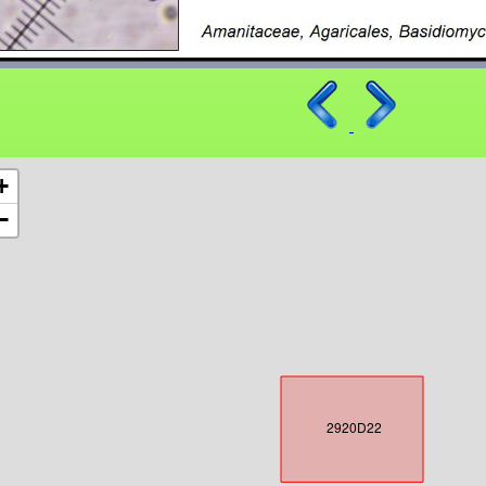
+
−
2920D22