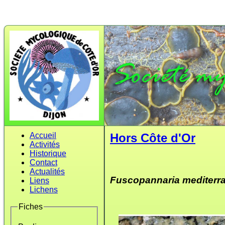
Accueil
Hors Côte d'Or
Activités
Historique
Contact
Actualités
Fuscopannaria mediterr
Liens
Lichens
Fiches