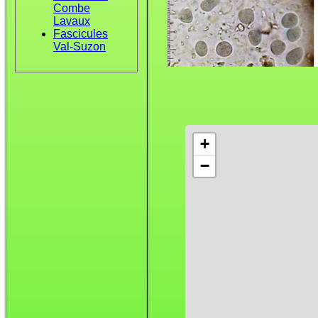
Combe
Lavaux
Fascicules
Val-Suzon
+
−