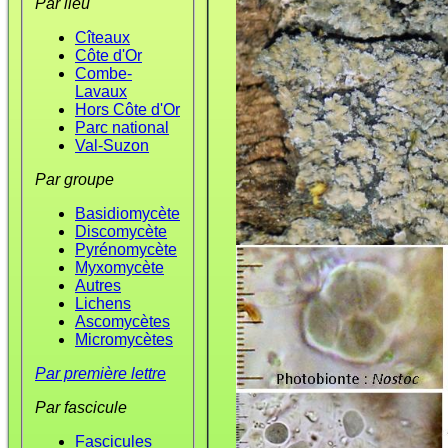
Par lieu
Cîteaux
Côte d'Or
Combe-
Lavaux
Hors Côte d'Or
Parc national
Val-Suzon
Par groupe
Basidiomycète
Discomycète
Pyrénomycète
Myxomycète
Autres
Lichens
Ascomycètes
Micromycètes
Par première lettre
Par fascicule
Fascicules