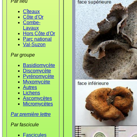
Par lieu
Cîteaux
Côte d'Or
Combe-
Lavaux
Hors Côte d'Or
Parc national
Val-Suzon
Par groupe
Basidiomycète
Discomycète
Pyrénomycète
Myxomycète
Autres
Lichens
Ascomycètes
Micromycètes
Par première lettre
Par fascicule
Fascicules