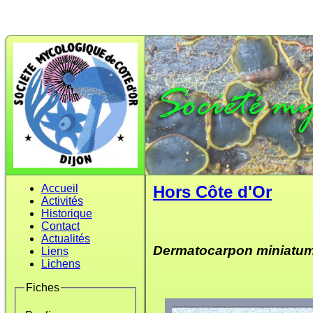
Accueil
Hors Côte d'Or
Activités
Historique
Contact
Actualités
Dermatocarpon miniatu
Liens
Lichens
Fiches