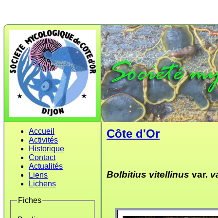
Accueil
Côte d'Or
Activités
Historique
Contact
Actualités
Bolbitius vitellinus
var.
v
Liens
Lichens
Fiches