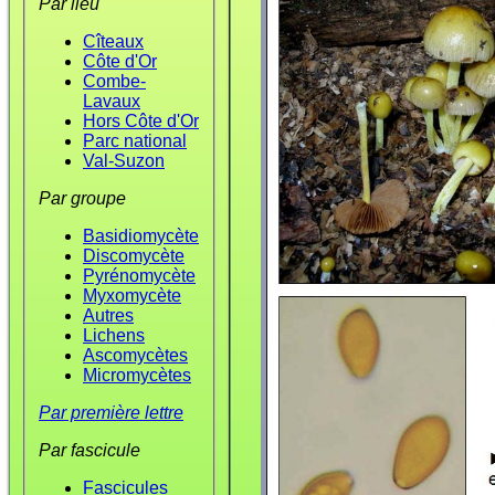
Par lieu
Cîteaux
Côte d'Or
Combe-
Lavaux
Hors Côte d'Or
Parc national
Val-Suzon
Par groupe
Basidiomycète
Discomycète
Pyrénomycète
Myxomycète
Autres
Lichens
Ascomycètes
Micromycètes
Par première lettre
Par fascicule
Fascicules