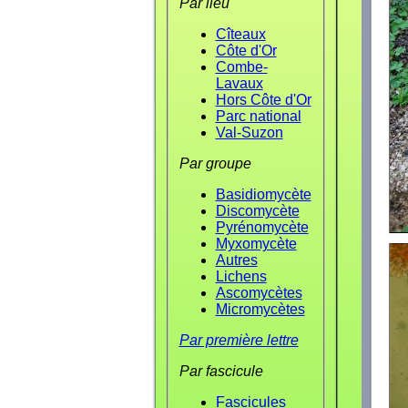
Par lieu
Cîteaux
Côte d'Or
Combe-
Lavaux
Hors Côte d'Or
Parc national
Val-Suzon
Par groupe
Basidiomycète
Discomycète
Pyrénomycète
Myxomycète
Autres
Lichens
Ascomycètes
Micromycètes
Par première lettre
Par fascicule
Fascicules