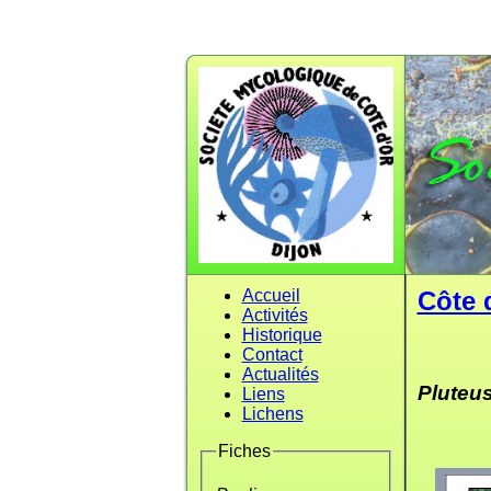
Accueil
Côte 
Activités
Historique
Contact
Actualités
Pluteu
Liens
Lichens
Fiches