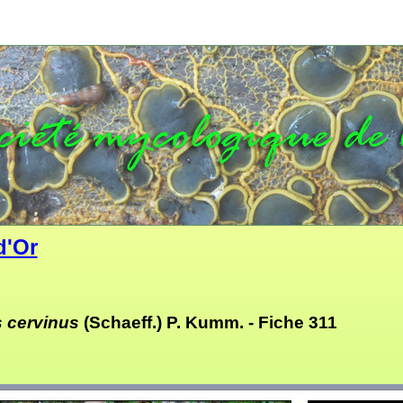
d'Or
s cervinus
(Schaeff.) P. Kumm. -
Fiche 311