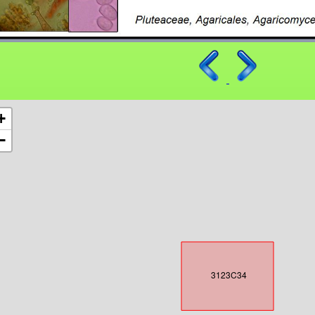
+
−
3123C34