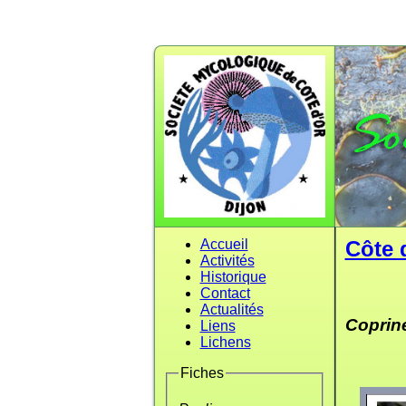
Accueil
Côte 
Activités
Historique
Contact
Actualités
Coprin
Liens
Lichens
Fiches