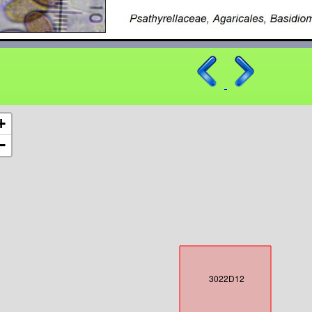
+
−
3022D12