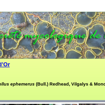
d'Or
ellus ephemerus
(Bull.) Redhead, Vilgalys & Mon