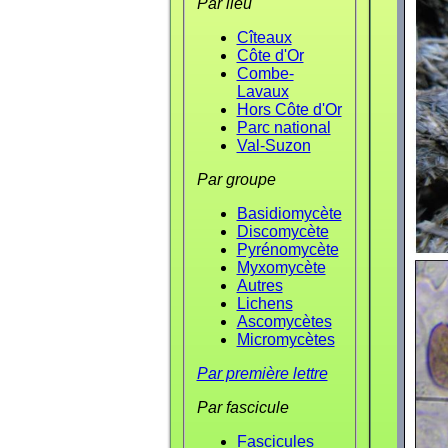
Par lieu
Cîteaux
Côte d'Or
Combe-
Lavaux
Hors Côte d'Or
Parc national
Val-Suzon
Par groupe
Basidiomycète
Discomycète
Pyrénomycète
Myxomycète
Autres
Lichens
Ascomycètes
Micromycètes
Par première lettre
Par fascicule
Fascicules