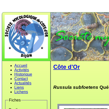
Accueil
Côte d'Or
Activités
Historique
Contact
Actualités
Russula subfoetens
Quél
Liens
Lichens
Fiches