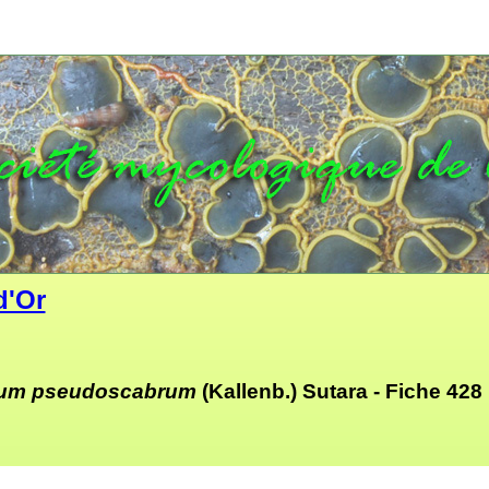
d'Or
um pseudoscabrum
(Kallenb.) Sutara -
Fiche 428