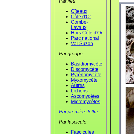
Par lieu
Cîteaux
Côte d'Or
Combe-
Lavaux
Hors Côte d'Or
Parc national
Val-Suzon
Par groupe
Basidiomycète
Discomycète
Pyrénomycète
Myxomycète
Autres
Lichens
Ascomycètes
Micromycètes
Par première lettre
Par fascicule
Fascicules