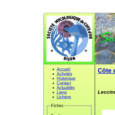
Accueil
Côte 
Activités
Historique
Contact
Actualités
Leccin
Liens
Lichens
Fiches