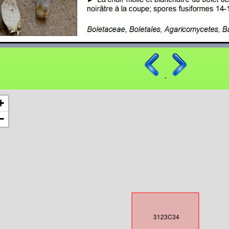
+
−
3123C34