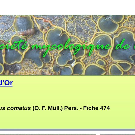
d'Or
us comatus
(O. F. Müll.) Pers. -
Fiche 474