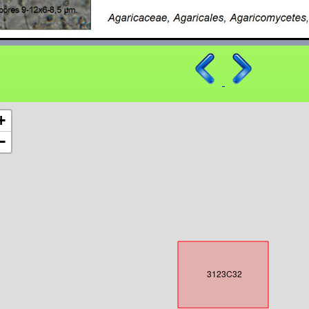
+
−
3123C32