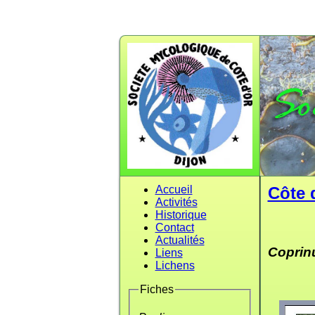
Accueil
Côte 
Activités
Historique
Contact
Actualités
Coprin
Liens
Lichens
Fiches