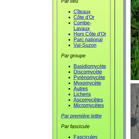
Par lieu
Cîteaux
Côte d'Or
Combe-
Lavaux
Hors Côte d'Or
Parc national
Val-Suzon
Par groupe
Basidiomycète
Discomycète
Pyrénomycète
Myxomycète
Autres
Lichens
Ascomycètes
Micromycètes
Par première lettre
Par fascicule
Fascicules