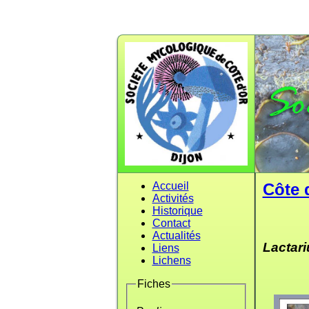
Accueil
Côte 
Activités
Historique
Contact
Actualités
Lactari
Liens
Lichens
Fiches