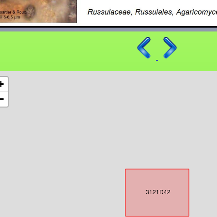
+
−
3121D42