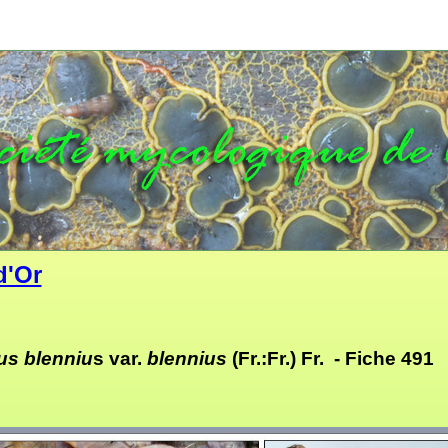
d'Or
us blenniu
s var.
blennius
(Fr.:Fr.) Fr. - Fiche 491