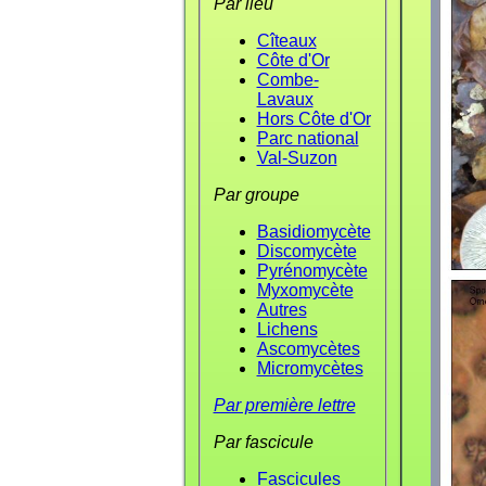
Par lieu
Cîteaux
Côte d'Or
Combe-
Lavaux
Hors Côte d'Or
Parc national
Val-Suzon
Par groupe
Basidiomycète
Discomycète
Pyrénomycète
Myxomycète
Autres
Lichens
Ascomycètes
Micromycètes
Par première lettre
Par fascicule
Fascicules