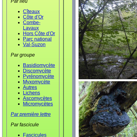
Par lieu
Cîteaux
Côte d'Or
Combe-
Lavaux
Hors Côte d'Or
Parc national
Val-Suzon
Par groupe
Basidiomycète
Discomycète
Pyrénomycète
Myxomycète
Autres
Lichens
Ascomycètes
Micromycètes
Par première lettre
Par fascicule
Fascicules