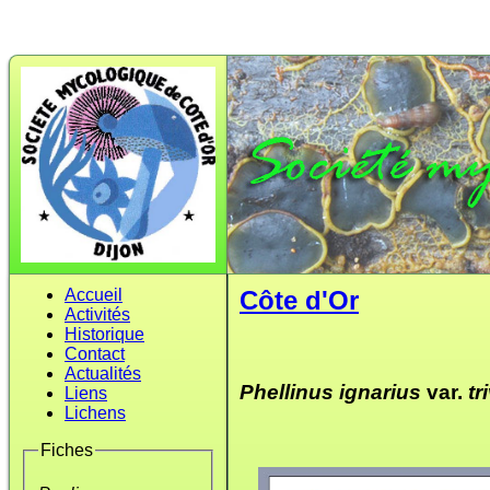
Accueil
Côte d'Or
Activités
Historique
Contact
Actualités
Phellinus ignarius
var.
tri
Liens
Lichens
Fiches