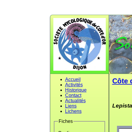
Accueil
Côte 
Activités
Historique
Contact
Actualités
Lepista
Liens
Lichens
Fiches