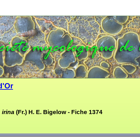
d'Or
 irina
(Fr.) H. E. Bigelow -
Fiche 1374