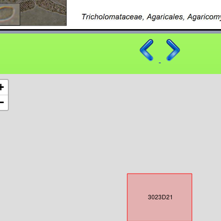
+
−
3023D21