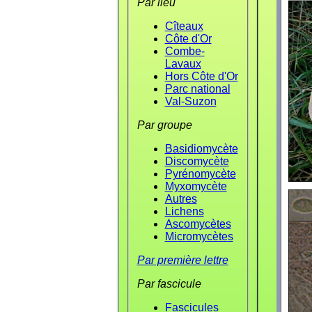
Par lieu
Cîteaux
Côte d'Or
Combe-
Lavaux
Hors Côte d'Or
Parc national
Val-Suzon
Par groupe
Basidiomycète
Discomycète
Pyrénomycète
Myxomycète
Autres
Lichens
Ascomycètes
Micromycètes
Par première lettre
Par fascicule
Fascicules