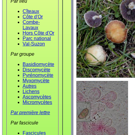
Par lieu
Cîteaux
Côte d'Or
Combe-
Lavaux
Hors Côte d'Or
Parc national
Val-Suzon
Par groupe
Basidiomycète
Discomycète
Pyrénomycète
Myxomycète
Autres
Lichens
Ascomycètes
Micromycètes
Par première lettre
Par fascicule
Fascicules