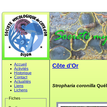
Accueil
Côte d'Or
Activités
Historique
Contact
Actualités
Stropharia coronilla
Quél
Liens
Lichens
Fiches