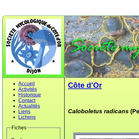
Accueil
Côte d'Or
Activités
Historique
Contact
Actualités
Caloboletus radicans
(Pe
Liens
Lichens
Fiches