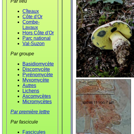
Par lieu
Cîteaux
Côte d'Or
Combe-
Lavaux
Hors Côte d'Or
Parc national
Val-Suzon
Par groupe
Basidiomycète
Discomycète
Pyrénomycète
Myxomycète
Autres
Lichens
Ascomycètes
Micromycètes
Par première lettre
Par fascicule
Fascicules