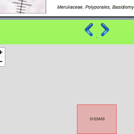
+
−
3123A33