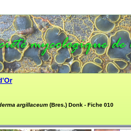
d'Or
erma argillaceum
(Bres.) Donk -
Fiche 010