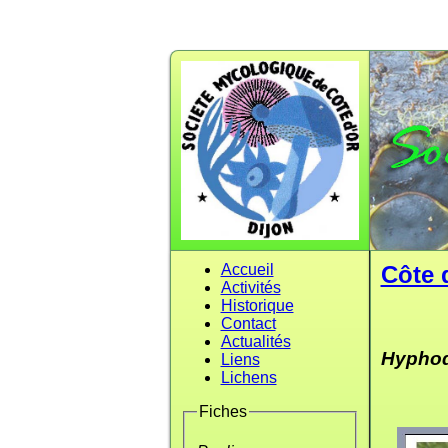
Accueil
Côte 
Activités
Historique
Contact
Actualités
Hyphod
Liens
Lichens
Fiches