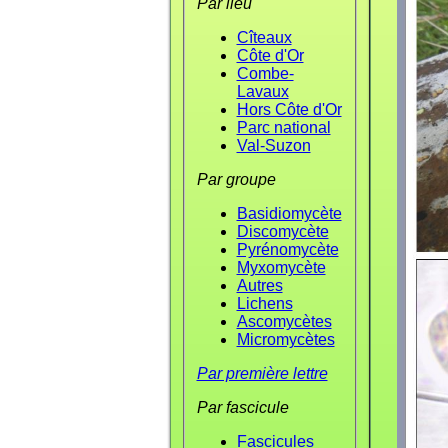
Par lieu
Cîteaux
Côte d'Or
Combe-
Lavaux
Hors Côte d'Or
Parc national
Val-Suzon
Par groupe
Basidiomycète
Discomycète
Pyrénomycète
Myxomycète
Autres
Lichens
Ascomycètes
Micromycètes
Par première lettre
Par fascicule
Fascicules