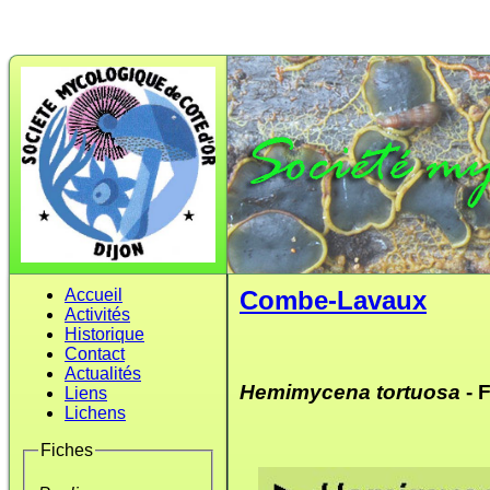
Accueil
Combe-Lavaux
Activités
Historique
Contact
Actualités
Hemimycena tortuosa
- 
Liens
Lichens
Fiches