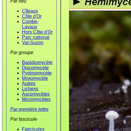
Par lieu
Cîteaux
Côte d'Or
Combe-
Lavaux
Hors Côte d'Or
Parc national
Val-Suzon
Par groupe
Basidiomycète
Discomycète
Pyrénomycète
Myxomycète
Autres
Lichens
Ascomycètes
Micromycètes
Par première lettre
Par fascicule
Fascicules