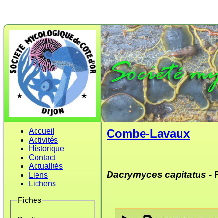
Accueil
Combe-Lavaux
Activités
Historique
Contact
Actualités
Dacrymyces capitatus
- 
Liens
Lichens
Fiches