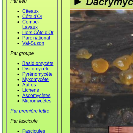
Par lieu
Cîteaux
Côte d'Or
Combe-
Lavaux
Hors Côte d'Or
Parc national
Val-Suzon
Par groupe
Basidiomycète
Discomycète
Pyrénomycète
Myxomycète
Autres
Lichens
Ascomycètes
Micromycètes
Par première lettre
Par fascicule
Fascicules