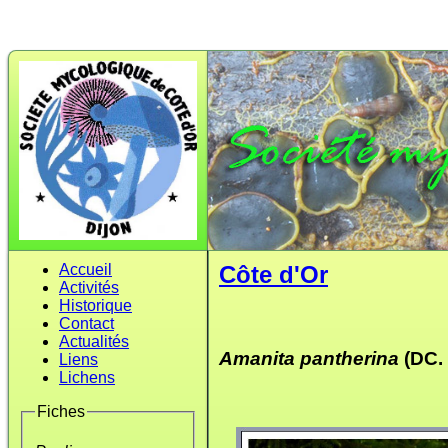
Accueil
Côte d'Or
Activités
Historique
Contact
Actualités
Amanita pantherina
(DC.
Liens
Lichens
Fiches