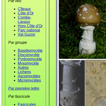
Par lieu
Cîteaux
Côte d'Or
Combe-
Lavaux
Hors Côte d'Or
Parc national
Val-Suzon
Par groupe
Basidiomycète
Discomycète
Pyrénomycète
Myxomycète
Autres
Lichens
Ascomycètes
Micromycètes
Par première lettre
Par fascicule
Fascicules