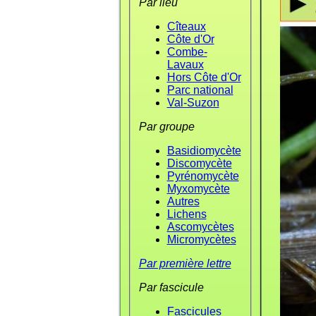
Par lieu
Cîteaux
Côte d'Or
Combe-
Lavaux
Hors Côte d'Or
Parc national
Val-Suzon
Par groupe
Basidiomycète
Discomycète
Pyrénomycète
Myxomycète
Autres
Lichens
Ascomycètes
Micromycètes
Par première lettre
Par fascicule
Fascicules