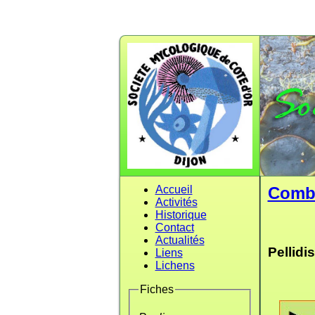
Accueil
Comb
Activités
Historique
Contact
Actualités
Pellidi
Liens
Lichens
Fiches