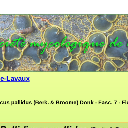
e-Lavaux
scus pallidus (Berk. & Broome) Donk - Fasc. 7 - F