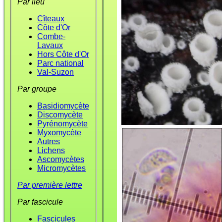
Par lieu
Cîteaux
Côte d'Or
Combe-
Lavaux
Hors Côte d'Or
Parc national
Val-Suzon
Par groupe
Basidiomycète
Discomycète
Pyrénomycète
Myxomycète
Autres
Lichens
Ascomycètes
Micromycètes
Par première lettre
Par fascicule
Fascicules