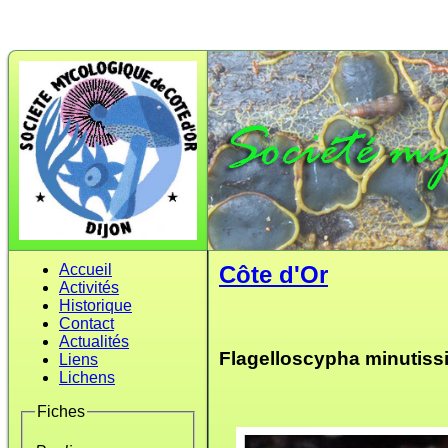
Accueil
Côte d'Or
Activités
Historique
Contact
Actualités
Flagelloscypha minutiss
Liens
Lichens
Fiches