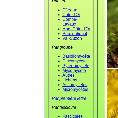
Par lieu
Cîteaux
Côte d'Or
Combe-
Lavaux
Hors Côte d'Or
Parc national
Val-Suzon
Par groupe
Basidiomycète
Discomycète
Pyrénomycète
Myxomycète
Autres
Lichens
Ascomycètes
Micromycètes
Par première lettre
Par fascicule
Fascicules