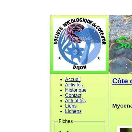
Accueil
Côte 
Activités
Historique
Contact
Actualités
Mycena
Liens
Lichens
Fiches