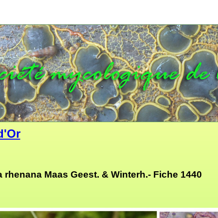
d'Or
 rhenana Maas Geest. & Winterh.- Fiche 1440