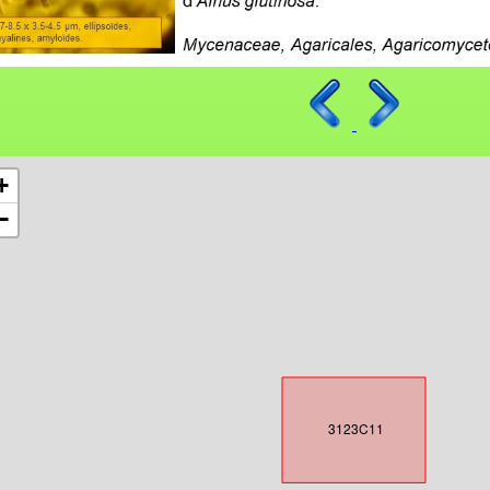
+
−
3123C11