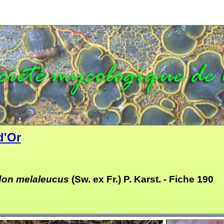
d'Or
don melaleucus
(Sw. ex Fr.) P. Karst. -
Fiche 190