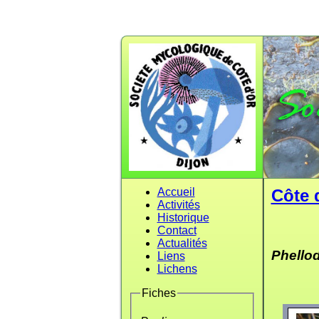
Accueil
Côte 
Activités
Historique
Contact
Actualités
Phello
Liens
Lichens
Fiches