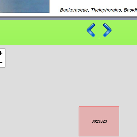
+
−
3023B23