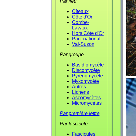
Par lieu
Cîteaux
Côte d'Or
Combe-
Lavaux
Hors Côte d'Or
Parc national
Val-Suzon
Par groupe
Basidiomycète
Discomycète
Pyrénomycète
Myxomycète
Autres
Lichens
Ascomycètes
Micromycètes
Par première lettre
Par fascicule
Fascicules