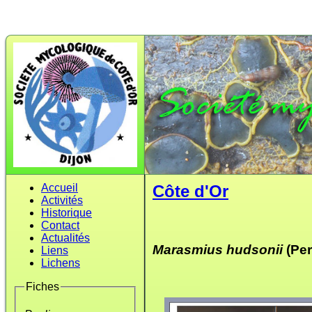
Accueil
Côte d'Or
Activités
Historique
Contact
Actualités
Marasmius hudsonii
(Pers
Liens
Lichens
Fiches