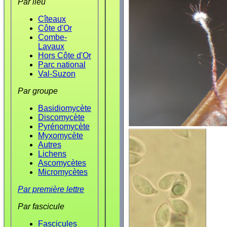
Par lieu
Cîteaux
Côte d'Or
Combe-
Lavaux
Hors Côte d'Or
Parc national
Val-Suzon
Par groupe
Basidiomycète
Discomycète
Pyrénomycète
Myxomycète
Autres
Lichens
Ascomycètes
Micromycètes
Par première lettre
Par fascicule
Fascicules