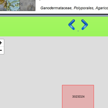
+
−
3023D24