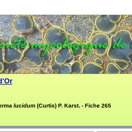
d'Or
rma lucidum
(Curtis) P. Karst. -
Fiche 265