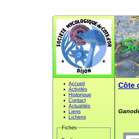
Accueil
Côte 
Activités
Historique
Contact
Actualités
Ganode
Liens
Lichens
Fiches