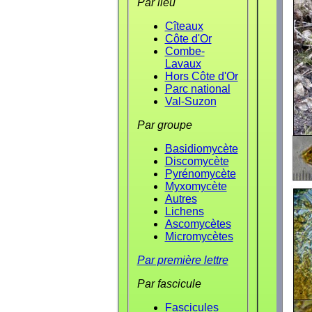
Par lieu
Cîteaux
Côte d'Or
Combe-
Lavaux
Hors Côte d'Or
Parc national
Val-Suzon
Par groupe
Basidiomycète
Discomycète
Pyrénomycète
Myxomycète
Autres
Lichens
Ascomycètes
Micromycètes
Par première lettre
Par fascicule
Fascicules