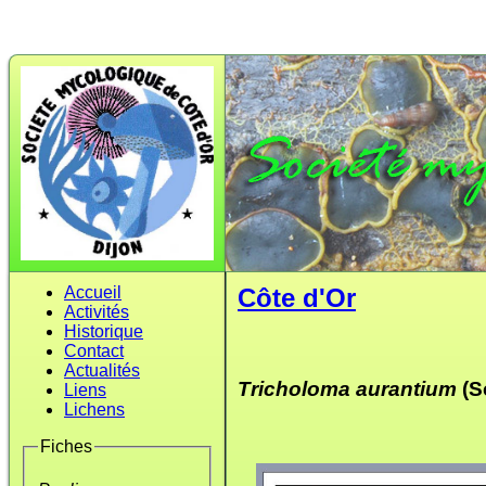
Accueil
Côte d'Or
Activités
Historique
Contact
Actualités
Tricholoma aurantium
(S
Liens
Lichens
Fiches