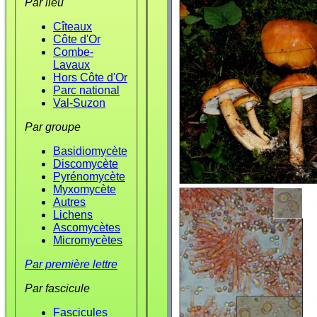
Par lieu
Cîteaux
Côte d'Or
Combe-
Lavaux
Hors Côte d'Or
Parc national
Val-Suzon
Par groupe
Basidiomycète
Discomycète
Pyrénomycète
Myxomycète
Autres
Lichens
Ascomycètes
Micromycètes
Par première lettre
Par fascicule
Fascicules