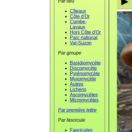
Par lieu
Cîteaux
Côte d'Or
Combe-
Lavaux
Hors Côte d'Or
Parc national
Val-Suzon
Par groupe
Basidiomycète
Discomycète
Pyrénomycète
Myxomycète
Autres
Lichens
Ascomycètes
Micromycètes
Par première lettre
Par fascicule
Fascicules