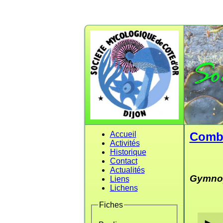
Accueil
Comb
Activités
Historique
Contact
Actualités
Gymnop
Liens
Lichens
Fiches