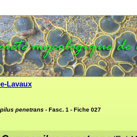
e-Lavaux
ilus penetrans
- Fasc. 1 -
Fiche 027