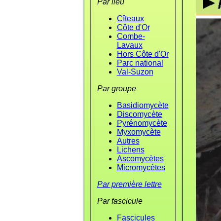
Par lieu
Cîteaux
Côte d'Or
Combe-
Lavaux
Hors Côte d'Or
Parc national
Val-Suzon
Par groupe
Basidiomycète
Discomycète
Pyrénomycète
Myxomycète
Autres
Lichens
Ascomycètes
Micromycètes
Par première lettre
Par fascicule
Fascicules