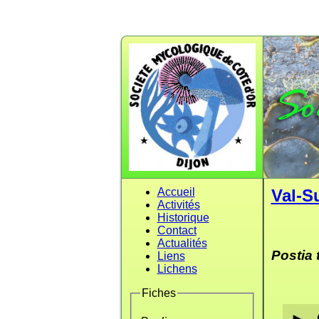
Accueil
Val-S
Activités
Historique
Contact
Actualités
Postia 
Liens
Lichens
Fiches