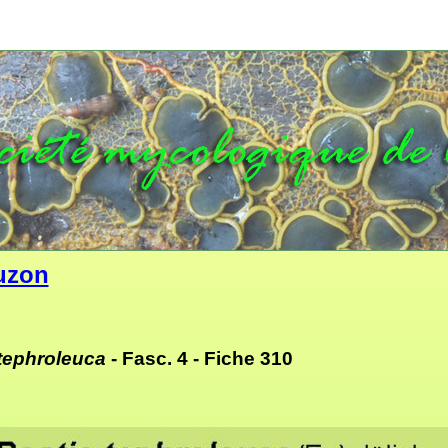
uzon
tephroleuca
- Fasc. 4 - F
iche 310