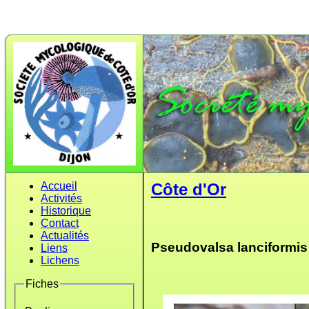
Accueil
Côte d'Or
Activités
Historique
Contact
Actualités
Pseudovalsa lanciformis 
Liens
Lichens
Fiches