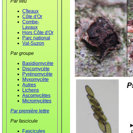
Par lieu
Cîteaux
Côte d'Or
Combe-
Lavaux
Hors Côte d'Or
Parc national
Val-Suzon
Par groupe
Basidiomycète
Discomycète
Pyrénomycète
Myxomycète
Autres
Lichens
Ascomycètes
Micromycètes
Par première lettre
Par fascicule
Fascicules