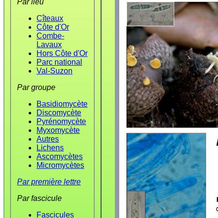
Par lieu
Cîteaux
Côte d'Or
Combe-
Lavaux
Hors Côte d'Or
Parc national
Val-Suzon
Par groupe
Basidiomycète
Discomycète
Pyrénomycète
Myxomycète
Autres
Lichens
Ascomycètes
Micromycètes
Par première lettre
Par fascicule
Fascicules