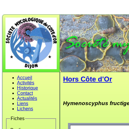
Accueil
Hors Côte d'Or
Activités
Historique
Contact
Actualités
Hymenoscyphus fructig
Liens
Lichens
Fiches