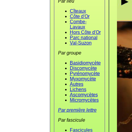
Par lieu
Cîteaux
Côte d'Or
Combe-
Lavaux
Hors Côte d'Or
Parc national
Val-Suzon
Par groupe
Basidiomycète
Discomycète
Pyrénomycète
Myxomycète
Autres
Lichens
Ascomycètes
Micromycètes
Par première lettre
Par fascicule
Fascicules