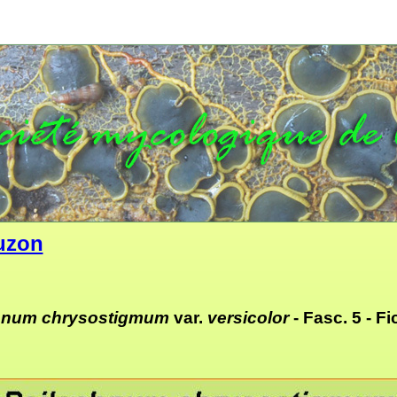
uzon
hnum chrysostigmum
var.
versicolor
- Fasc. 5 -
Fi