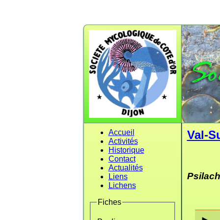
Accueil
Val-S
Activités
Historique
Contact
Actualités
Psilac
Liens
Lichens
Fiches