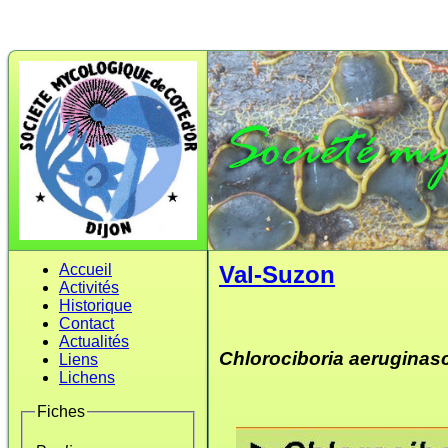
Accueil
Val-Suzon
Activités
Historique
Contact
Actualités
Chlorociboria aeruginas
Liens
Lichens
Fiches