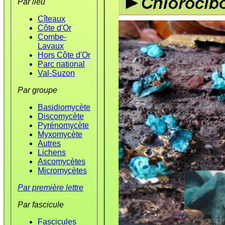
Par lieu
Cîteaux
Côte d'Or
Combe-
Lavaux
Hors Côte d'Or
Parc national
Val-Suzon
Par groupe
Basidiomycète
Discomycète
Pyrénomycète
Myxomycète
Autres
Lichens
Ascomycètes
Micromycètes
Par première lettre
Par fascicule
Fascicules