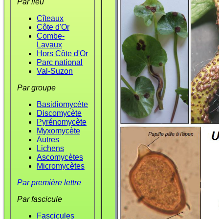
Par lieu
Cîteaux
Côte d'Or
Combe-
Lavaux
Hors Côte d'Or
Parc national
Val-Suzon
Par groupe
Basidiomycète
Discomycète
Pyrénomycète
Myxomycète
Autres
Lichens
Ascomycètes
Micromycètes
Par première lettre
Par fascicule
Fascicules