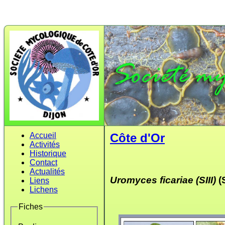
Accueil
Côte d'Or
Activités
Historique
Contact
Actualités
Uromyces ficariae
(SIII)
(
Liens
Lichens
Fiches