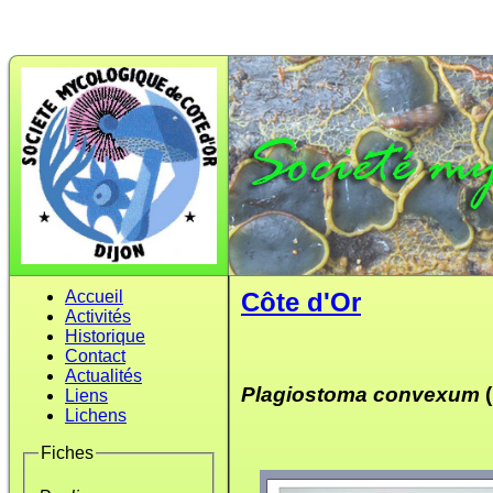
Accueil
Côte d'Or
Activités
Historique
Contact
Actualités
Plagiostoma convexum
(
Liens
Lichens
Fiches