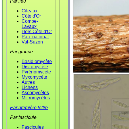
Par lieu
Cîteaux
Côte d'Or
Combe-
Lavaux
Hors Côte d'Or
Parc national
Val-Suzon
Par groupe
Basidiomycète
Discomycète
Pyrénomycète
Myxomycète
Autres
Lichens
Ascomycètes
Micromycètes
Par première lettre
Par fascicule
Fascicules