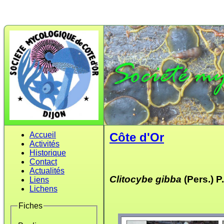
Accueil
Côte d'Or
Activités
Historique
Contact
Actualités
Clitocybe gibba
(Pers.) 
Liens
Lichens
Fiches