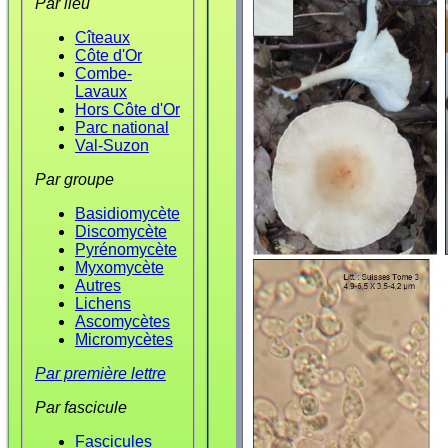
Par lieu
Cîteaux
Côte d'Or
Combe-
Lavaux
Hors Côte d'Or
Parc national
Val-Suzon
Par groupe
Basidiomycète
Discomycète
Pyrénomycète
Myxomycète
Autres
Lichens
Ascomycètes
Micromycètes
Par première lettre
Par fascicule
Fascicules