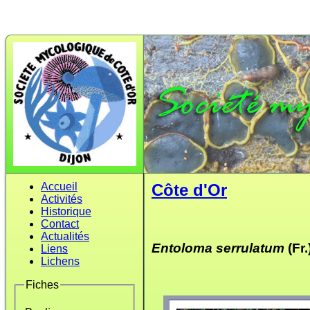
Accueil
Côte d'Or
Activités
Historique
Contact
Actualités
Entoloma serrulatum
(Fr
Liens
Lichens
Fiches