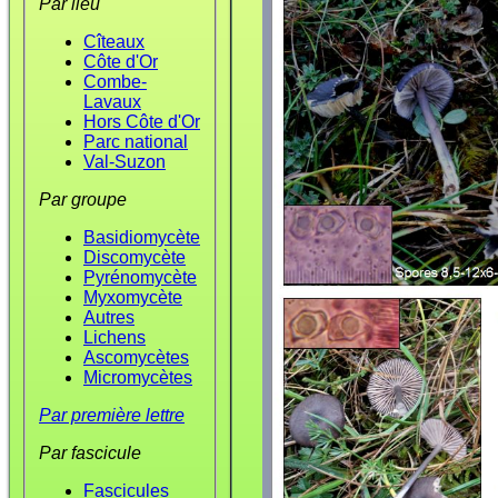
Par lieu
Cîteaux
Côte d'Or
Combe-
Lavaux
Hors Côte d'Or
Parc national
Val-Suzon
Par groupe
Basidiomycète
Discomycète
Pyrénomycète
Myxomycète
Autres
Lichens
Ascomycètes
Micromycètes
Par première lettre
Par fascicule
Fascicules